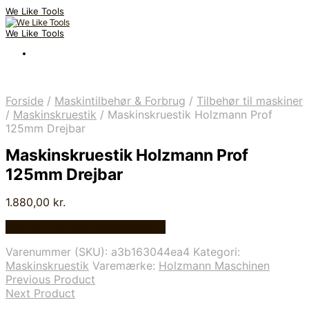
We Like Tools
We Like Tools
Forside
/
Maskintilbehør & Forbrug
/
Tilbehør til maskiner
/
Maskinskruestik
/
Maskinskruestik Holzmann Prof
125mm Drejbar
Maskinskruestik Holzmann Prof
125mm Drejbar
1.880,00
kr.
Bedste pris hos Globaltools.dk
Varenummer (SKU):
a3b163044ea4
Kategori:
Maskinskruestik
Varemærke:
Holzmann Maschinen
Previous Product
Next Product