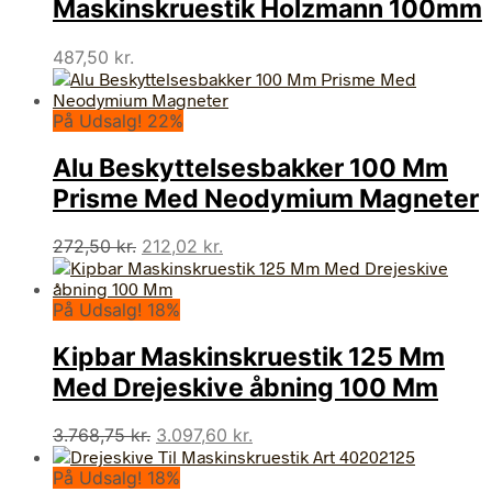
Maskinskruestik Holzmann 100mm
487,50
kr.
På Udsalg! 22%
Alu Beskyttelsesbakker 100 Mm
Prisme Med Neodymium Magneter
Den
Den
272,50
kr.
212,02
kr.
oprindelige
aktuelle
pris
pris
På Udsalg! 18%
var:
er:
272,50 kr..
212,02 kr..
Kipbar Maskinskruestik 125 Mm
Med Drejeskive åbning 100 Mm
Den
Den
3.768,75
kr.
3.097,60
kr.
oprindelige
aktuelle
På Udsalg! 18%
pris
pris