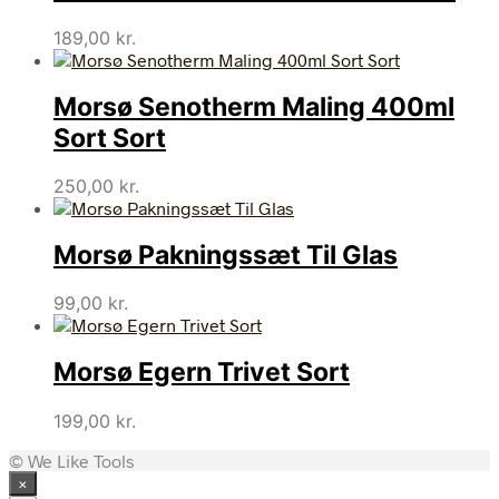
189,00
kr.
Morsø Senotherm Maling 400ml
Sort Sort
250,00
kr.
Morsø Pakningssæt Til Glas
99,00
kr.
Morsø Egern Trivet Sort
199,00
kr.
© We Like Tools
×