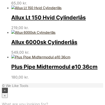
65,00
kr.
Allux Lt 150 Hvid Cylinderlås
219,00
kr.
Allux 6000sk Cylinderlås
549,00
kr.
Plus Pipe Midtermodul ø10 36cm
180,00
kr.
© We Like Tools
×
×
What are you looking for?