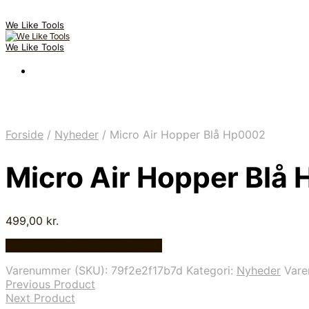
We Like Tools
We Like Tools
Forside
/
Nyheder
/
Micro Air Hopper Blå Hp0002
Micro Air Hopper Blå
499,00
kr.
Bedste pris hos Homeshop.dk
Varenummer (SKU):
79f2e2f17b7d
Kategori:
Nyheder
Var
Previous Product
Next Product