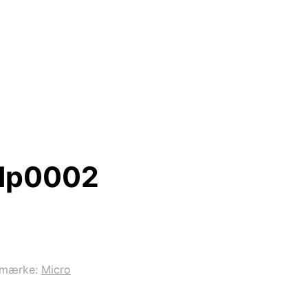
 Hp0002
emærke:
Micro