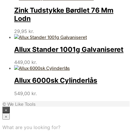
Zink Tudstykke Børdlet 76 Mm
Lodn
29,95
kr.
Allux Stander 1001g Galvaniseret
449,00
kr.
Allux 6000sk Cylinderlås
549,00
kr.
© We Like Tools
×
×
What are you looking for?