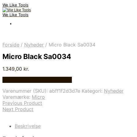
We Like Tools
We Like Tools
Forside
/
Nyheder
/
Micro Black Sa0034
Micro Black Sa0034
1.349,00
kr.
Bedste pris hos Homeshop.dk
Varenummer (SKU):
abff1f2d3d7e
Kategori:
Nyheder
Varemærke:
Micro
Previous Product
Next Product
Beskrivelse