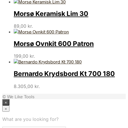
Morsø Keramisk Lim 30
89,00
kr.
Morsø Ovnkit 600 Patron
199,00
kr.
Bernardo Krydsbord Kt 700 180
8.305,00
kr.
© We Like Tools
×
×
What are you looking for?