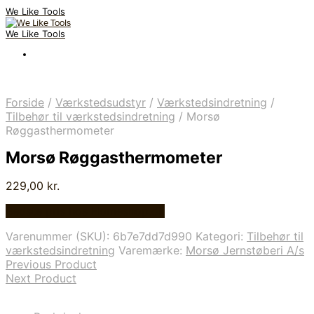
We Like Tools
We Like Tools
Forside
/
Værkstedsudstyr
/
Værkstedsindretning
/
Tilbehør til værkstedsindretning
/
Morsø
Røggasthermometer
Morsø Røggasthermometer
229,00
kr.
Bedste pris hos Homeshop.dk
Varenummer (SKU):
6b7e7dd7d990
Kategori:
Tilbehør til
værkstedsindretning
Varemærke:
Morsø Jernstøberi A/s
Previous Product
Next Product