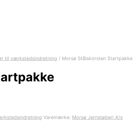
ør til værkstedsindretning
/
Morsø Stålskorsten Startpakke
tartpakke
værkstedsindretning
Varemærke:
Morsø Jernstøberi A/s