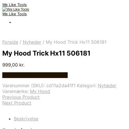
We Like Tools
We Like Tools
Forside
/
Nyheder
/
My Hood Trick Hx11 506181
My Hood Trick Hx11 506181
999,00
kr.
Bedste pris hos Homeshop.dk
Varenummer (SKU):
cd11a2da41f1
Kategori:
Nyheder
Varemærke:
My Hood
Previous Product
Next Product
Beskrivelse