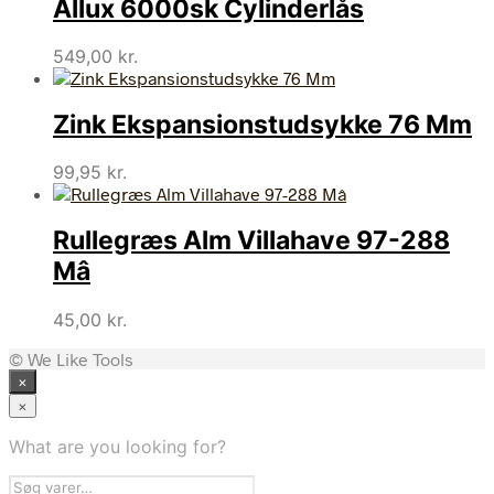
Allux 6000sk Cylinderlås
549,00
kr.
Zink Ekspansionstudsykke 76 Mm
99,95
kr.
Rullegræs Alm Villahave 97-288
Mâ
45,00
kr.
© We Like Tools
×
×
What are you looking for?