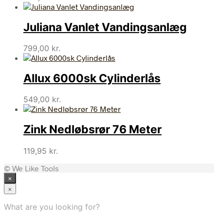
Juliana Vanlet Vandingsanlæg
799,00
kr.
Allux 6000sk Cylinderlås
549,00
kr.
Zink Nedløbsrør 76 Meter
119,95
kr.
© We Like Tools
×
×
What are you looking for?