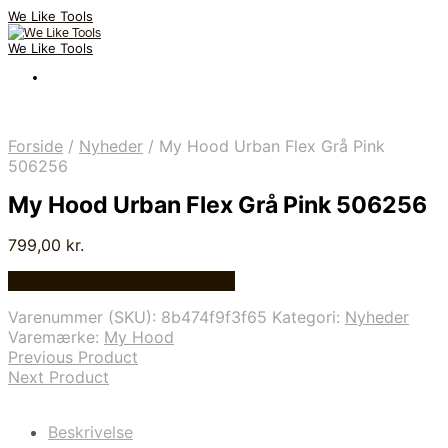
We Like Tools
We Like Tools
Forside
/
Nyheder
/
My Hood Urban Flex Grå Pink
506256
My Hood Urban Flex Grå Pink 506256
799,00
kr.
Bedste pris hos Homeshop.dk
Varenummer (SKU):
8b474f9f3f65
Kategori:
Nyheder
Varemærke:
My Hood
Previous Product
Next Product
Beskrivelse