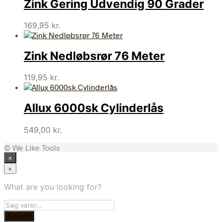
Zink Gering Udvendig 90 Grader
169,95
kr.
Zink Nedløbsrør 76 Meter
119,95
kr.
Allux 6000sk Cylinderlås
549,00
kr.
© We Like Tools
×
×
What are you looking for?