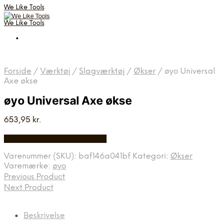
We Like Tools
We Like Tools
Forside
/
Værktøj
/
Slagværktøj
/
Økser
/
øyo Universal
Axe økse
øyo Universal Axe økse
653,95
kr.
Bedste pris hos Multitool.dk
Varenummer (SKU):
baf146a041bf
Kategori:
Økser
Varemærke:
øyo
Previous Product
Next Product
Beskrivelse