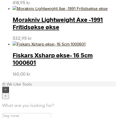
418,95
kr.
Morakniv Lightweight Axe -1991
Fritidsøkse økse
532,95
kr.
Fiskars Xsharp økse- 16 5cm
1000601
160,00
kr.
© We Like Tools
×
×
What are you looking for?