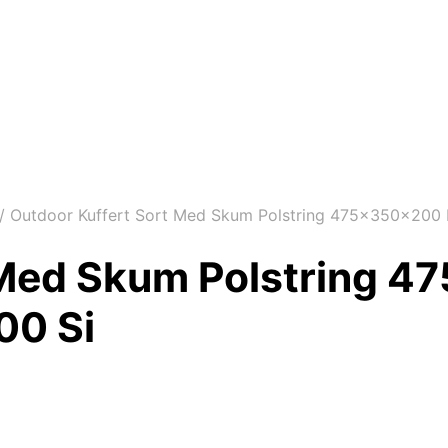
/
Outdoor Kuffert Sort Med Skum Polstring 475x350x200 
t Med Skum Polstring
00 Si