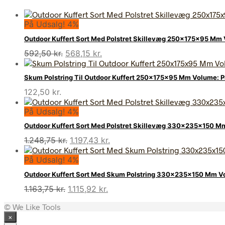
På Udsalg! 4%
Outdoor Kuffert Sort Med Polstret Skillevæg 250x175x95 Mm
Den
Den
592,50
kr.
568,15
kr.
oprindelige
aktuelle
pris
pris
Skum Polstring Til Outdoor Kuffert 250x175x95 Mm Volume: P
var:
er:
122,50
kr.
592,50 kr..
568,15 kr..
På Udsalg! 4%
Outdoor Kuffert Sort Med Polstret Skillevæg 330x235x150 M
Den
Den
1.248,75
kr.
1.197,43
kr.
oprindelige
aktuelle
På Udsalg! 4%
pris
pris
var:
er:
Outdoor Kuffert Sort Med Skum Polstring 330x235x150 Mm Vo
1.248,75 kr..
1.197,43 kr..
Den
Den
1.163,75
kr.
1.115,92
kr.
oprindelige
aktuelle
© We Like Tools
pris
pris
×
var:
er: