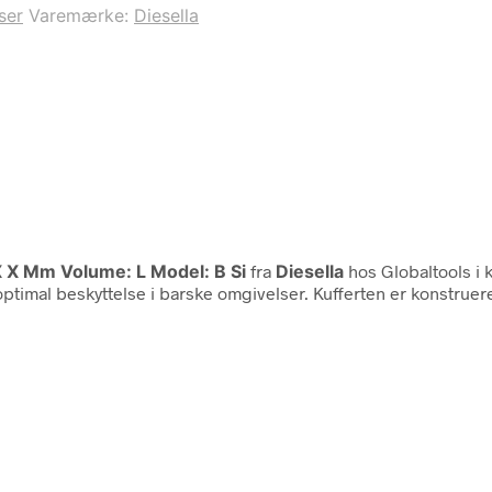
ser
Varemærke:
Diesella
X X Mm Volume: L Model: B Si
fra
Diesella
hos Globaltools i 
timal beskyttelse i barske omgivelser. Kufferten er konstrueret