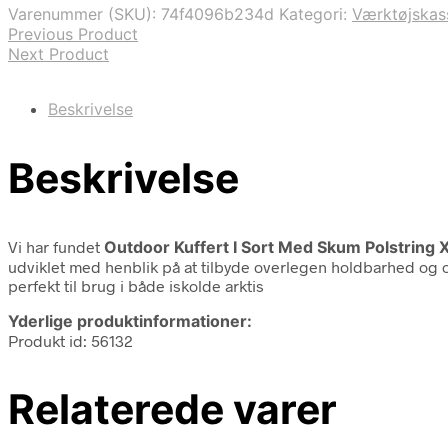
var:
er:
Varenummer (SKU):
74f4096b234d
Kategori:
Værktøjskas
2.601,25 kr..
2.494,35 kr..
Previous Product
Next Product
Beskrivelse
Beskrivelse
Vi har fundet
Outdoor Kuffert I Sort Med Skum Polstring 
udviklet med henblik på at tilbyde overlegen holdbarhed og op
perfekt til brug i både iskolde arktis
Yderlige produktinformationer:
Produkt id: 56132
Relaterede varer