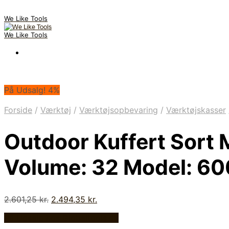
We Like Tools
We Like Tools
På Udsalg! 4%
Forside
/
Værktøj
/
Værktøjsopbevaring
/
Værktøjskasser
Outdoor Kuffert Sor
Volume: 32 Model: 60
Den
Den
2.601,25
kr.
2.494,35
kr.
oprindelige
aktuelle
På Udsalg hos Globaltools.dk
pris
pris