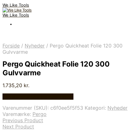
We Like Tools
We Like Tools
Forside
/
Nyheder
/
Pergo Quickheat Folie 120 300
Gulvvarme
Pergo Quickheat Folie 120 300
Gulvvarme
1.735,20
kr.
Bedste pris hos Homeshop.dk
Varenummer (SKU):
c6f0ee5f5f53
Kategori:
Nyheder
Varemærke:
Pergo
Previous Product
Next Product