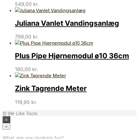
549,00
kr.
Juliana Vanlet Vandingsanlæg
799,00
kr.
Plus Pipe Hjørnemodul ø10 36cm
180,00
kr.
Zink Tagrende Meter
119,95
kr.
© We Like Tools
×
×
What are you looking for?