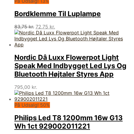
På Udsalg! 13%
Bordklemme Til Luplampe
Den
Den
83,75
kr.
72,75
kr.
oprindelige
aktuelle
pris
pris
var:
er:
83,75 kr..
72,75 kr..
Nordic Dâ Luxx Flowerpot Light
Speak Med Indbygget Led Lys Og
Bluetooth Højtaler Styres App
795,00
kr.
På Udsalg! 50%
Philips Led T8 1200mm 16w G13
Wh 1ct 929002011221