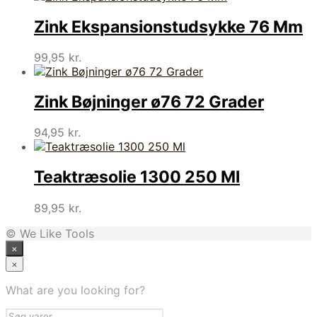
Zink Ekspansionstudsykke 76 Mm
99,95
kr.
Zink Bøjninger ø76 72 Grader
94,95
kr.
Teaktræsolie 1300 250 Ml
89,95
kr.
© We Like Tools
×
×
What are you looking for?