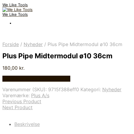
We Like Tools
We Like Tools
Forside
/
Nyheder
/
Plus Pipe Midtermodul ø10 36cm
Plus Pipe Midtermodul ø10 36cm
180,00
kr.
Bedste pris hos Homeshop.dk
Varenummer (SKU):
9715f388eff0
Kategori:
Nyheder
Varemærke:
Plus A/s
Previous Product
Next Product
Beskrivelse