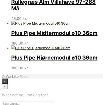
Rullegræs Alm Villahave 97-288
Mâ
45,00
kr.
Plus Pipe Midtermodul ø10 36cm
180,00
kr.
Plus Pipe Hjørnemodul ø10 36cm
180,00
kr.
© We Like Tools
×
×
What are you looking for?