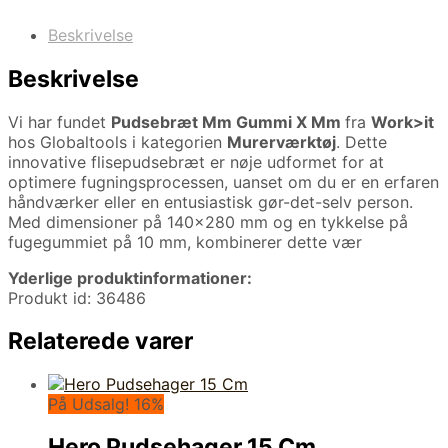
Beskrivelse
Beskrivelse
Vi har fundet
Pudsebræt Mm Gummi X Mm
fra
Work>it
hos Globaltools i kategorien
Murerværktøj
. Dette
innovative flisepudsebræt er nøje udformet for at
optimere fugningsprocessen, uanset om du er en erfaren
håndværker eller en entusiastisk gør-det-selv person.
Med dimensioner på 140×280 mm og en tykkelse på
fugegummiet på 10 mm, kombinerer dette vær
Yderlige produktinformationer:
Produkt id: 36486
Relaterede varer
På Udsalg! 16%
Hero Pudsehager 15 Cm