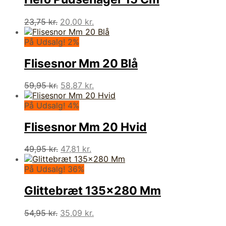
Den
Den
23,75
kr.
20,00
kr.
oprindelige
aktuelle
pris
pris
På Udsalg! 2%
var:
er:
23,75 kr..
20,00 kr..
Flisesnor Mm 20 Blå
Den
Den
59,95
kr.
58,87
kr.
oprindelige
aktuelle
pris
pris
På Udsalg! 4%
var:
er:
59,95 kr..
58,87 kr..
Flisesnor Mm 20 Hvid
Den
Den
49,95
kr.
47,81
kr.
oprindelige
aktuelle
pris
pris
På Udsalg! 36%
var:
er:
49,95 kr..
47,81 kr..
Glittebræt 135×280 Mm
Den
Den
54,95
kr.
35,09
kr.
oprindelige
aktuelle