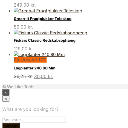
249,00
kr.
Green-it Frugtplukker Teleskop
59,00
kr.
Fiskars Classic Redskabsophæng
119,00
kr.
På Udsalg! 17%
Løgplanter 240 80 Mm
Den
Den
36,25
kr.
30,00
kr.
oprindelige
aktuelle
© We Like Tools
pris
pris
×
var:
er:
36,25 kr..
30,00 kr..
×
What are you looking for?