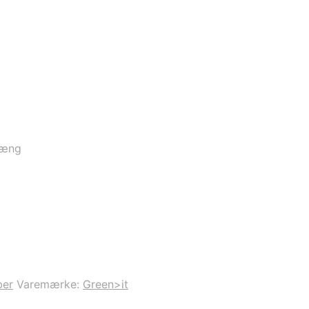
hæng
ber
Varemærke:
Green>it