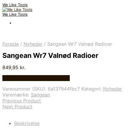
We Like Tools
We Like Tools
Forside
/
Nyheder
/
Sangean Wr7 Valnød Radioer
Sangean Wr7 Valnød Radioer
849,95
kr.
Bedste pris hos Homeshop.dk
Varenummer (SKU):
6a137944fbc7
Kategori:
Nyheder
Varemærke:
Sangean
Previous Product
Next Product
Beskrivelse