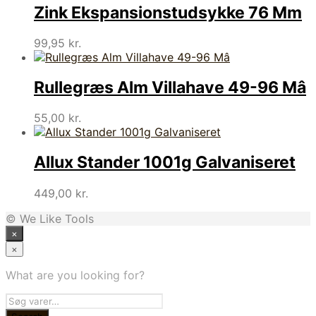
Zink Ekspansionstudsykke 76 Mm
99,95
kr.
Rullegræs Alm Villahave 49-96 Mâ
55,00
kr.
Allux Stander 1001g Galvaniseret
449,00
kr.
© We Like Tools
×
×
What are you looking for?