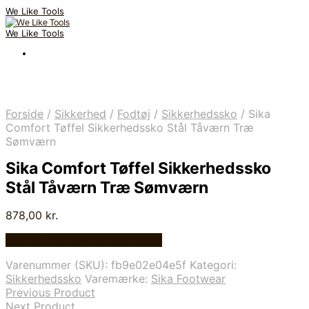
We Like Tools
We Like Tools
Forside
/
Sikkerhed
/
Fodtøj
/
Sikkerhedssko
/
Sika
Comfort Tøffel Sikkerhedssko Stål Tåværn Træ
Sømværn
Sika Comfort Tøffel Sikkerhedssko
Stål Tåværn Træ Sømværn
878,00
kr.
Bedste pris hos Homeshop.dk
Varenummer (SKU):
fb9e02e04e5f
Kategori:
Sikkerhedssko
Varemærke:
Sika Footwear
Previous Product
Next Product