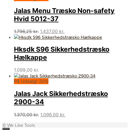
Jalas Menu Træsko Non-safety
Hvid 5012-37
Den
Den
1.796,25
kr.
1.437,00
kr.
oprindelige
aktuelle
pris
pris
Hksdk S96 Sikkerhedstræsko
var:
er:
1.796,25 kr..
1.437,00 kr..
Hælkappe
1.099,00
kr.
På Udsalg! 20%
Jalas Jack Sikkerhedstræsko
2900-34
Den
Den
1.370,00
kr.
1.096,00
kr.
oprindelige
aktuelle
© We Like Tools
pris
pris