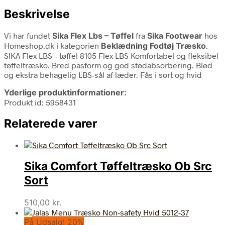
Beskrivelse
Vi har fundet
Sika Flex Lbs – Tøffel
fra
Sika Footwear
hos
Homeshop.dk i kategorien
Beklædning Fodtøj Træsko
.
SIKA Flex LBS – tøffel 8105 Flex LBS Komfortabel og fleksibel
tøffeltræsko. Bred pasform og god stødabsorbering. Blød
og ekstra behagelig LBS-sål af læder. Fås i sort og hvid
Yderlige produktinformationer:
Produkt id: 5958431
Relaterede varer
Sika Comfort Tøffeltræsko Ob Src
Sort
510,00
kr.
På Udsalg! 20%