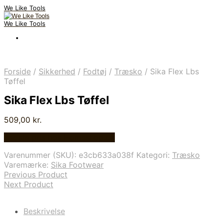
We Like Tools
We Like Tools
Forside
/
Sikkerhed
/
Fodtøj
/
Træsko
/
Sika Flex Lbs
Tøffel
Sika Flex Lbs Tøffel
509,00
kr.
Bedste pris hos Homeshop.dk
Varenummer (SKU):
e3cb633a038f
Kategori:
Træsko
Varemærke:
Sika Footwear
Previous Product
Next Product
Beskrivelse