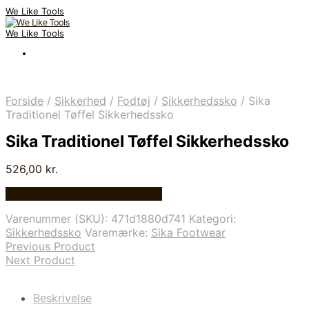
We Like Tools
We Like Tools
Forside
/
Sikkerhed
/
Fodtøj
/
Sikkerhedssko
/
Sika
Traditionel Tøffel Sikkerhedssko
Sika Traditionel Tøffel Sikkerhedssko
526,00
kr.
Bedste pris hos Homeshop.dk
Varenummer (SKU):
471d1880d741
Kategori:
Sikkerhedssko
Varemærke:
Sika Footwear
Previous Product
Next Product
Beskrivelse