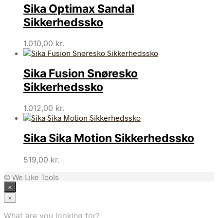
Sika Optimax Sandal
Sikkerhedssko
1.010,00
kr.
Sika Fusion Snøresko
Sikkerhedssko
1.012,00
kr.
Sika Sika Motion Sikkerhedssko
519,00
kr.
© We Like Tools
×
×
What are you looking for?