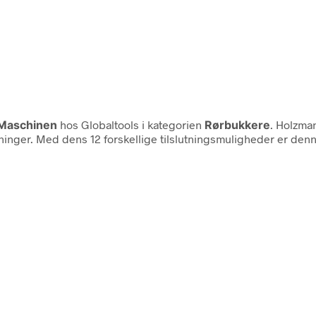
Maschinen
hos Globaltools i kategorien
Rørbukkere
. Holzma
lutninger. Med dens 12 forskellige tilslutningsmuligheder er de