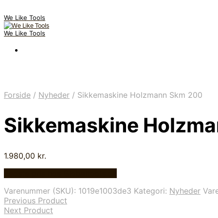
We Like Tools
We Like Tools
Forside
/
Nyheder
/
Sikkemaskine Holzmann Skm 200
Sikkemaskine Holzm
1.980,00
kr.
Bedste pris hos Globaltools.dk
Varenummer (SKU):
1019e1003de3
Kategori:
Nyheder
Var
Previous Product
Next Product