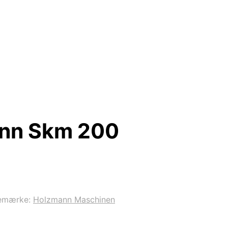
ann Skm 200
emærke:
Holzmann Maschinen