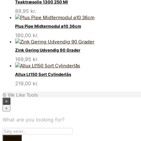
Teaktræsolie 1300 250 Ml
89,95
kr.
Plus Pipe Midtermodul ø10 36cm
180,00
kr.
Zink Gering Udvendig 90 Grader
169,95
kr.
Allux Lt150 Sort Cylinderlås
219,00
kr.
© We Like Tools
×
×
What are you looking for?