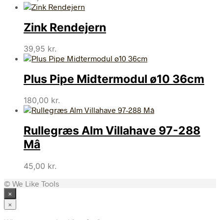
Zink Rendejern
39,95
kr.
Plus Pipe Midtermodul ø10 36cm
180,00
kr.
Rullegræs Alm Villahave 97-288
Mâ
45,00
kr.
© We Like Tools
×
×