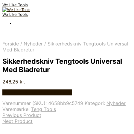
We Like Tools
We Like Tools
Forside
/
Nyheder
/
Sikkerhedskniv Tengtools Universal
Med Bladretur
Sikkerhedskniv Tengtools Universal
Med Bladretur
246,25
kr.
Bedste pris hos Globaltools.dk
Varenummer (SKU):
4658bb9c5749
Kategori:
Nyheder
Varemærke:
Teng Tools
Previous Product
Next Product