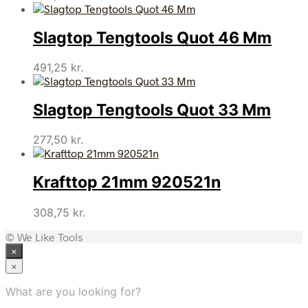
Slagtop Tengtools Quot 46 Mm
491,25
kr.
Slagtop Tengtools Quot 33 Mm
277,50
kr.
Krafttop 21mm 920521n
308,75
kr.
© We Like Tools
×
×
What are you looking for?