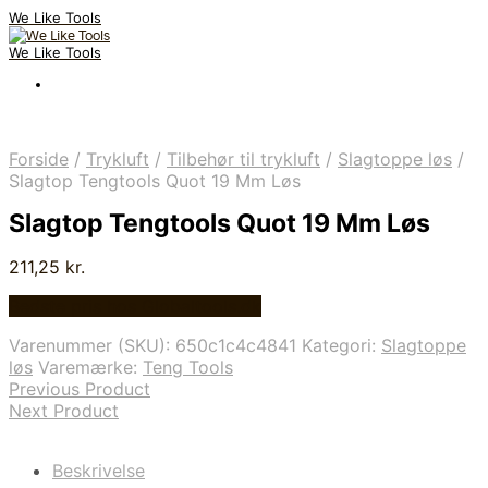
We Like Tools
We Like Tools
Forside
/
Trykluft
/
Tilbehør til trykluft
/
Slagtoppe løs
/
Slagtop Tengtools Quot 19 Mm Løs
Slagtop Tengtools Quot 19 Mm Løs
211,25
kr.
Bedste pris hos Globaltools.dk
Varenummer (SKU):
650c1c4c4841
Kategori:
Slagtoppe
løs
Varemærke:
Teng Tools
Previous Product
Next Product
Beskrivelse