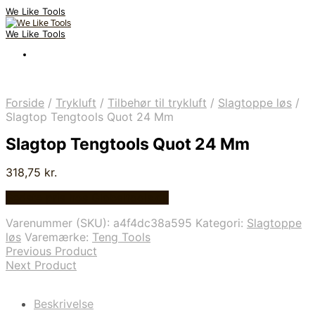
We Like Tools
We Like Tools
Forside
/
Trykluft
/
Tilbehør til trykluft
/
Slagtoppe løs
/
Slagtop Tengtools Quot 24 Mm
Slagtop Tengtools Quot 24 Mm
318,75
kr.
Bedste pris hos Globaltools.dk
Varenummer (SKU):
a4f4dc38a595
Kategori:
Slagtoppe
løs
Varemærke:
Teng Tools
Previous Product
Next Product
Beskrivelse