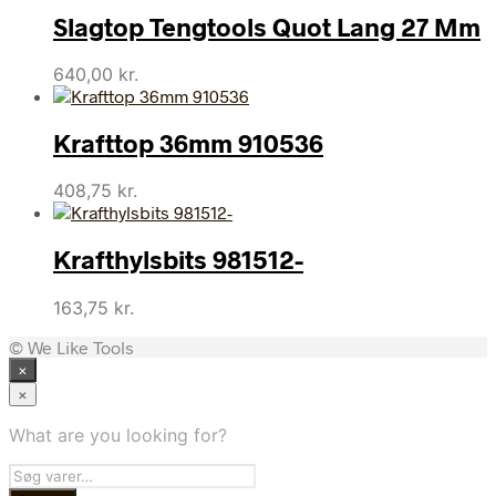
Slagtop Tengtools Quot Lang 27 Mm
640,00
kr.
Krafttop 36mm 910536
408,75
kr.
Krafthylsbits 981512-
163,75
kr.
© We Like Tools
×
×
What are you looking for?