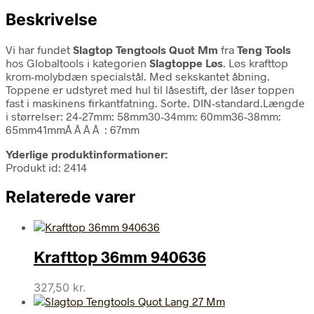
Beskrivelse
Vi har fundet
Slagtop Tengtools Quot Mm
fra
Teng Tools
hos Globaltools i kategorien
Slagtoppe Løs
. Løs krafttop
krom-molybdæn specialstål. Med sekskantet åbning.
Toppene er udstyret med hul til låsestift, der låser toppen
fast i maskinens firkantfatning. Sorte. DIN-standard.Længde
i størrelser: 24-27mm: 58mm30-34mm: 60mm36-38mm:
65mm41mmÂ Â Â Â : 67mm
Yderlige produktinformationer:
Produkt id: 2414
Relaterede varer
Krafttop 36mm 940636
327,50
kr.