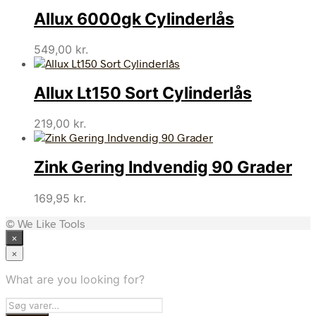
Allux 6000gk Cylinderlås
549,00
kr.
Allux Lt150 Sort Cylinderlås
219,00
kr.
Zink Gering Indvendig 90 Grader
169,95
kr.
© We Like Tools
×
×
What are you looking for?