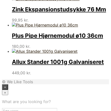
Zink Ekspansionstudsykke 76 Mm
99,95
kr.
Plus Pipe Hjørnemodul ø10 36cm
180,00
kr.
Allux Stander 1001g Galvaniseret
449,00
kr.
© We Like Tools
×
×
What are you looking for?