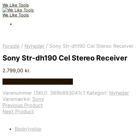
We Like Tools
We Like Tools
Forside
/
Nyheder
/
Sony Str-dh190 Cel Stereo Receiver
Sony Str-dh190 Cel Stereo Receiver
2.799,00
kr.
Bedste pris hos Homeshop.dk
Varenummer (SKU):
389b893041c1
Kategori:
Nyheder
Varemærke:
Sony
Previous Product
Next Product
Beskrivelse