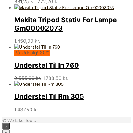
Den
Den
331,25
kr.
272,26
kr.
oprindelige
aktuelle
pris
pris
Makita Tripod Stativ For Lampe
var:
er:
331,25 kr..
272,26 kr..
Gm00002073
1.450,00
kr.
På Udsalg! 30%
Understel Til In 760
Den
Den
2.555,00
kr.
1.788,50
kr.
oprindelige
aktuelle
pris
pris
Understel Til Rm 305
var:
er:
2.555,00 kr..
1.788,50 kr..
1.437,50
kr.
© We Like Tools
×
×