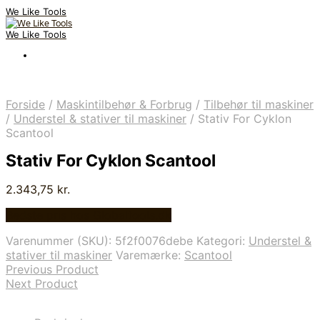
We Like Tools
We Like Tools
Forside
/
Maskintilbehør & Forbrug
/
Tilbehør til maskiner
/
Understel & stativer til maskiner
/
Stativ For Cyklon
Scantool
Stativ For Cyklon Scantool
2.343,75
kr.
Bedste pris hos Globaltools.dk
Varenummer (SKU):
5f2f0076debe
Kategori:
Understel &
stativer til maskiner
Varemærke:
Scantool
Previous Product
Next Product