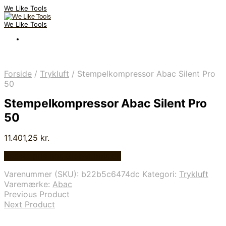
We Like Tools
We Like Tools
Forside
/
Trykluft
/
Stempelkompressor Abac Silent Pro
50
Stempelkompressor Abac Silent Pro
50
11.401,25
kr.
Bedste pris hos Globaltools.dk
Varenummer (SKU):
b22b5c6474dc
Kategori:
Trykluft
Varemærke:
Abac
Previous Product
Next Product