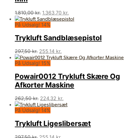
Den
Den
1.810,00
kr.
1.363,70
kr.
oprindelige
aktuelle
På Udsalg! 14%
pris
pris
var:
er:
Trykluft Sandblæsepistol
1.810,00 kr..
1.363,70 kr..
Den
Den
297,50
kr.
255,14
kr.
oprindelige
aktuelle
På Udsalg! 15%
pris
pris
var:
er:
Powair0012 Trykluft Skære Og
297,50 kr..
255,14 kr..
Afkorter Maskine
Den
Den
262,50
kr.
224,32
kr.
oprindelige
aktuelle
På Udsalg! 14%
pris
pris
var:
er:
Trykluft Ligeslibersæt
262,50 kr..
224,32 kr..
Den
Den
297,50
kr.
255,14
kr.