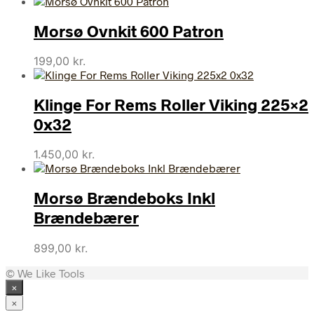
Morsø Ovnkit 600 Patron
199,00
kr.
Klinge For Rems Roller Viking 225×2
0x32
1.450,00
kr.
Morsø Brændeboks Inkl
Brændebærer
899,00
kr.
© We Like Tools
×
×