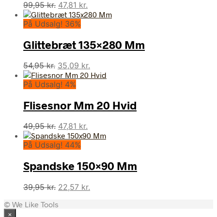
Den
Den
99,95
kr.
47,81
kr.
oprindelige
aktuelle
På Udsalg! 36%
pris
pris
var:
er:
Glittebræt 135×280 Mm
99,95 kr..
47,81 kr..
Den
Den
54,95
kr.
35,09
kr.
oprindelige
aktuelle
På Udsalg! 4%
pris
pris
var:
er:
Flisesnor Mm 20 Hvid
54,95 kr..
35,09 kr..
Den
Den
49,95
kr.
47,81
kr.
oprindelige
aktuelle
På Udsalg! 44%
pris
pris
var:
er:
Spandske 150×90 Mm
49,95 kr..
47,81 kr..
Den
Den
39,95
kr.
22,57
kr.
oprindelige
aktuelle
© We Like Tools
pris
pris
×
var:
er: