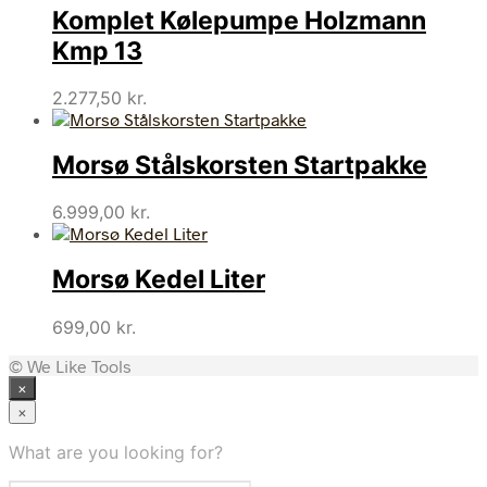
Komplet Kølepumpe Holzmann
Kmp 13
2.277,50
kr.
Morsø Stålskorsten Startpakke
6.999,00
kr.
Morsø Kedel Liter
699,00
kr.
© We Like Tools
×
×
What are you looking for?