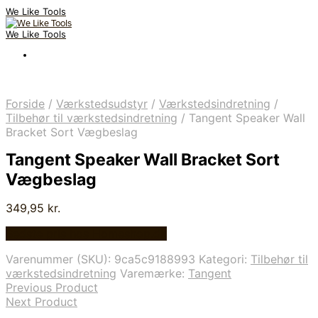
We Like Tools
We Like Tools
Forside
/
Værkstedsudstyr
/
Værkstedsindretning
/
Tilbehør til værkstedsindretning
/
Tangent Speaker Wall
Bracket Sort Vægbeslag
Tangent Speaker Wall Bracket Sort
Vægbeslag
349,95
kr.
Bedste pris hos Homeshop.dk
Varenummer (SKU):
9ca5c9188993
Kategori:
Tilbehør til
værkstedsindretning
Varemærke:
Tangent
Previous Product
Next Product