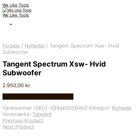
We Like Tools
We Like Tools
Forside
/
Nyheder
/
Tangent Spectrum Xsw- Hvid
Subwoofer
Tangent Spectrum Xsw- Hvid
Subwoofer
2.950,00
kr.
Bedste pris hos Homeshop.dk
Varenummer (SKU):
094ab00564b0
Kategori:
Nyheder
Varemærke:
Tangent
Previous Product
Next Product