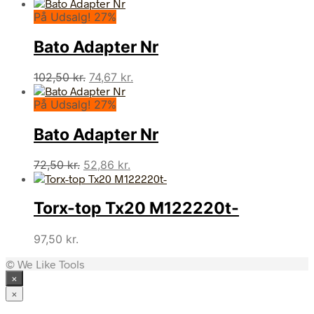
oprindelige
aktuelle
På Udsalg! 27%
pris
pris
var:
er:
Bato Adapter Nr
82,50 kr..
58,77 kr..
Den
Den
102,50
kr.
74,67
kr.
oprindelige
aktuelle
På Udsalg! 27%
pris
pris
var:
er:
Bato Adapter Nr
102,50 kr..
74,67 kr..
Den
Den
72,50
kr.
52,86
kr.
oprindelige
aktuelle
pris
pris
Torx-top Tx20 M122220t-
var:
er:
72,50 kr..
52,86 kr..
97,50
kr.
© We Like Tools
×
×