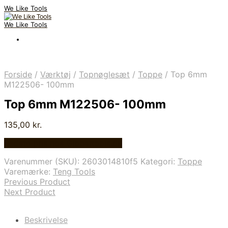
We Like Tools
We Like Tools
Forside
/
Værktøj
/
Topnøglesæt
/
Toppe
/
Top 6mm
M122506- 100mm
Top 6mm M122506- 100mm
135,00
kr.
Bedste pris hos Globaltools.dk
Varenummer (SKU):
2603014810f5
Kategori:
Toppe
Varemærke:
Teng Tools
Previous Product
Next Product
Beskrivelse