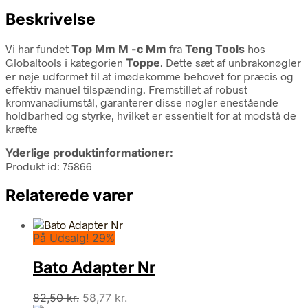
Beskrivelse
Vi har fundet
Top Mm M -c Mm
fra
Teng Tools
hos
Globaltools i kategorien
Toppe
. Dette sæt af unbrakonøgler
er nøje udformet til at imødekomme behovet for præcis og
effektiv manuel tilspænding. Fremstillet af robust
kromvanadiumstål, garanterer disse nøgler enestående
holdbarhed og styrke, hvilket er essentielt for at modstå de
kræfte
Yderlige produktinformationer:
Produkt id: 75866
Relaterede varer
På Udsalg! 29%
Bato Adapter Nr
Den
Den
82,50
kr.
58,77
kr.