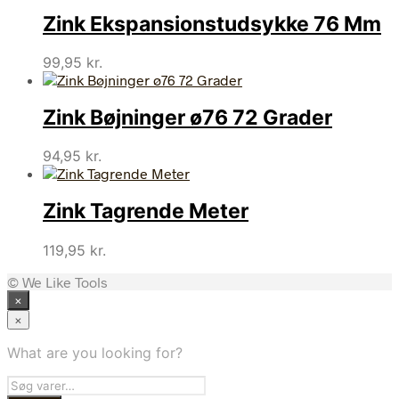
Zink Ekspansionstudsykke 76 Mm
99,95
kr.
Zink Bøjninger ø76 72 Grader
94,95
kr.
Zink Tagrende Meter
119,95
kr.
© We Like Tools
×
×
What are you looking for?