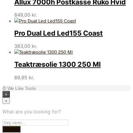
Allux 7000h Postkasse Ruko Hvid
849,00
kr.
Pro Dual Led Led155 Coast
383,00
kr.
Teaktræsolie 1300 250 Ml
89,95
kr.
© We Like Tools
×
×
What are you looking for?