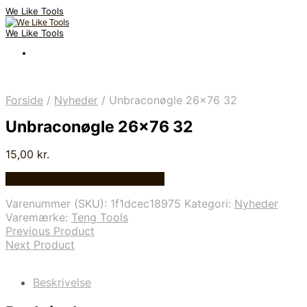
We Like Tools
We Like Tools
Forside
/
Nyheder
/
Unbraconøgle 26×76 32
Unbraconøgle 26×76 32
15,00
kr.
Bedste pris hos Globaltools.dk
Varenummer (SKU):
1f1dcec18975
Kategori:
Nyheder
Varemærke:
Teng Tools
Previous Product
Next Product
Beskrivelse