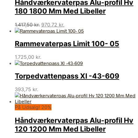
Håndværkervaterpas Alu-profil Hv
180 1800 Mm Med Libeller
Den
Den
1.417,50
kr.
970,72
kr.
oprindelige
aktuelle
pris
pris
Rammevaterpas Limit 100- 05
var:
er:
1.417,50 kr..
970,72 kr..
1.725,00
kr.
Torpedvattenpass Xl -43-609
393,75
kr.
På Udsalg! 20%
Håndværkervaterpas Alu-profil Hv
120 1200 Mm Med Libeller