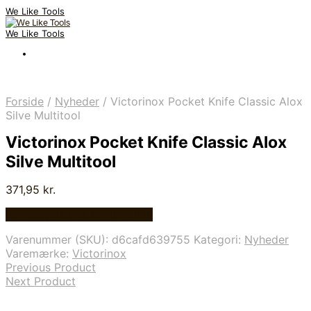
We Like Tools
We Like Tools
Forside
/
Nyheder
/
Victorinox Pocket Knife Classic Alox
Silve Multitool
Victorinox Pocket Knife Classic Alox
Silve Multitool
371,95
kr.
Bedste pris hos Multitool.dk
Varenummer (SKU):
d6cafd639755
Kategori:
Nyheder
Varemærke:
Victorinox
Previous Product
Next Product