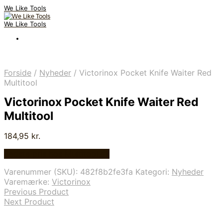
We Like Tools
We Like Tools
Forside
/
Nyheder
/
Victorinox Pocket Knife Waiter Red
Multitool
Victorinox Pocket Knife Waiter Red
Multitool
184,95
kr.
Bedste pris hos Multitool.dk
Varenummer (SKU):
482f8b2fe3fa
Kategori:
Nyheder
Varemærke:
Victorinox
Previous Product
Next Product