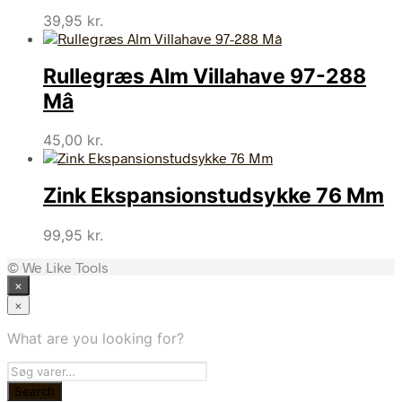
39,95
kr.
Rullegræs Alm Villahave 97-288
Mâ
45,00
kr.
Zink Ekspansionstudsykke 76 Mm
99,95
kr.
© We Like Tools
×
×
What are you looking for?