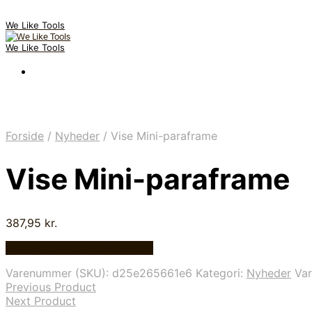
We Like Tools
We Like Tools
Forside
/
Nyheder
/
Vise Mini-paraframe
Vise Mini-paraframe
387,95
kr.
Bedste pris hos Multitool.dk
Varenummer (SKU):
d25e265661e6
Kategori:
Nyheder
Va
Previous Product
Next Product