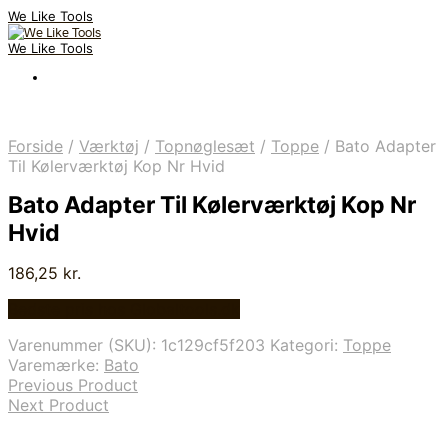
We Like Tools
We Like Tools
Forside
/
Værktøj
/
Topnøglesæt
/
Toppe
/
Bato Adapter
Til Kølerværktøj Kop Nr Hvid
Bato Adapter Til Kølerværktøj Kop Nr
Hvid
186,25
kr.
Bedste pris hos Globaltools.dk
Varenummer (SKU):
1c129cf5f203
Kategori:
Toppe
Varemærke:
Bato
Previous Product
Next Product