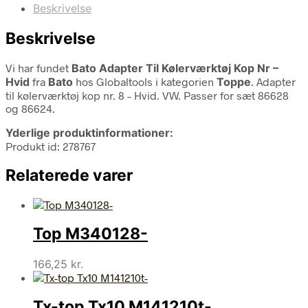
Beskrivelse
Beskrivelse
Vi har fundet
Bato Adapter Til Kølerværktøj Kop Nr –
Hvid
fra
Bato
hos Globaltools i kategorien
Toppe
. Adapter
til kølerværktøj kop nr. 8 – Hvid. VW. Passer for sæt 86628
og 86624.
Yderlige produktinformationer:
Produkt id: 278767
Relaterede varer
Top M340128-
166,25
kr.
Tx-top Tx10 M141210t-