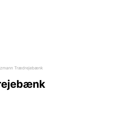
olzmann Trædrejebænk
rejebænk