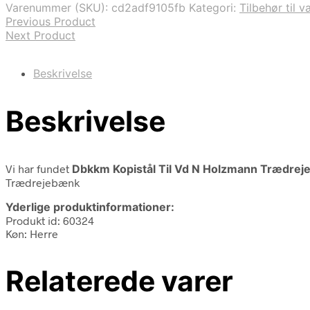
Varenummer (SKU):
cd2adf9105fb
Kategori:
Tilbehør til 
Previous Product
Next Product
Beskrivelse
Beskrivelse
Vi har fundet
Dbkkm Kopistål Til Vd N Holzmann Trædre
Trædrejebænk
Yderlige produktinformationer:
Produkt id: 60324
Køn: Herre
Relaterede varer