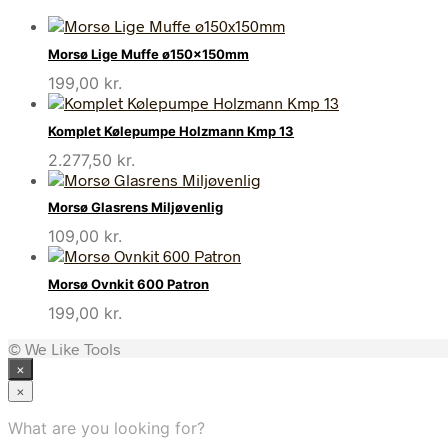
Morsø Lige Muffe ø150x150mm
199,00
kr.
Komplet Kølepumpe Holzmann Kmp 13
2.277,50
kr.
Morsø Glasrens Miljøvenlig
109,00
kr.
Morsø Ovnkit 600 Patron
199,00
kr.
© We Like Tools
×
×
What are you looking for?