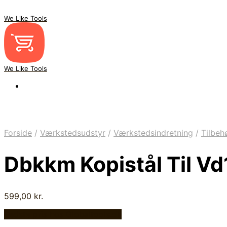
We Like Tools
We Like Tools
Forside
/
Værkstedsudstyr
/
Værkstedsindretning
/
Tilbeh
Dbkkm Kopistål Til 
599,00
kr.
Bedste pris hos Globaltools.dk