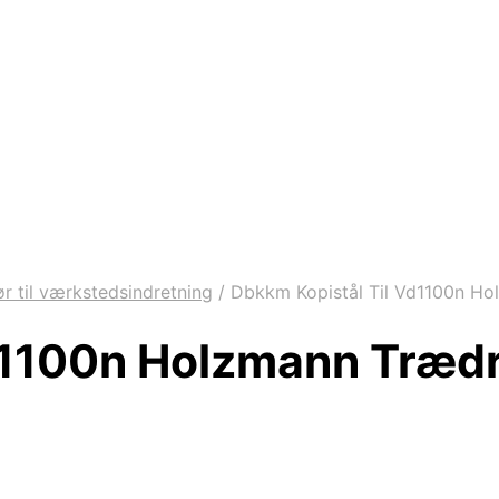
ør til værkstedsindretning
/
Dbkkm Kopistål Til Vd1100n H
Vd1100n Holzmann Træd