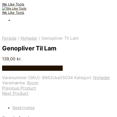
We Like Tools
We Like Tools
Forside
/
Nyheder
/
Genopliver Til Lam
Genopliver Til Lam
139,00
kr.
Bedste pris hos Globaltools.dk
Varenummer (SKU):
8862cba55034
Kategori:
Nyheder
Varemærke:
Ryom
Previous Product
Next Product
Beskrivelse