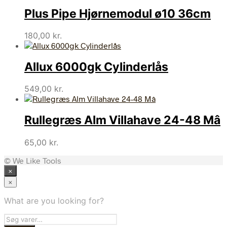
Plus Pipe Hjørnemodul ø10 36cm
180,00
kr.
Allux 6000gk Cylinderlås
549,00
kr.
Rullegræs Alm Villahave 24-48 Mâ
65,00
kr.
© We Like Tools
×
×
What are you looking for?