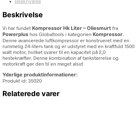
Beskrivelse
Beskrivelse
Vi har fundet
Kompressor Hk Liter – Oliesmurt
fra
Powerplus
hos Globaltools i kategorien
Kompressor
.
Denne avancerede luftkompressor er konstrueret med en
rummelig 24-liters tank og er udstyret med en kraftfuld 1500
watt motor, hvilket svarer til en kapacitet på 2,0
hestekræfter. Denne kombination af tankstørrelse og
motorkraft gør den til en meget alsid
Yderlige produktinformationer:
Produkt id: 35020
Relaterede varer
32.373,75
kr.
26.608,56
kr.