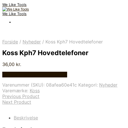
We Like Tools
We Like Tools
Forside
/
Nyheder
/
Koss Kph7 Hovedtelefoner
Koss Kph7 Hovedtelefoner
36,00
kr.
Bedste pris hos Homeshop.dk
Varenummer (SKU):
08afea60e41c
Kategori:
Nyheder
Varemærke:
Koss
Previous Product
Next Product
Beskrivelse