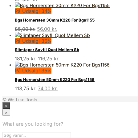
På Udsalg! 34%
Bgs Hornersten 30mm K220 For Bgs1155
Den
Den
85,00
kr.
56,00
kr.
oprindelige
aktuelle
På Udsalg! 36%
pris
pris
var:
er:
Slimtaper Savfil Quot Mellem Sb
85,00 kr..
56,00 kr..
Den
Den
181,25
kr.
116,25
kr.
oprindelige
aktuelle
På Udsalg! 35%
pris
pris
var:
er:
Bgs Hornersten 50mm K220 For Bgs1156
181,25 kr..
116,25 kr..
Den
Den
113,75
kr.
74,00
kr.
oprindelige
aktuelle
© We Like Tools
pris
pris
×
var:
er:
113,75 kr..
74,00 kr..
×
What are you looking for?