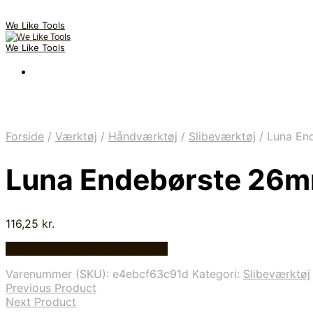
We Like Tools
We Like Tools
Forside
/
Værktøj
/
Håndværktøj
/
Slibeværktøj
/
Luna En
Luna Endebørste 26
116,25
kr.
Bedste pris hos Globaltools.dk
Varenummer (SKU):
e4ebcf63c91d
Kategori:
Slibeværktøj
Previous Product
Next Product