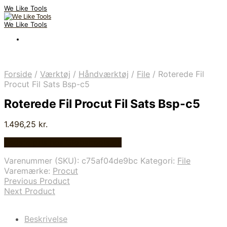
We Like Tools
We Like Tools
Forside
/
Værktøj
/
Håndværktøj
/
File
/
Roterede Fil
Procut Fil Sats Bsp-c5
Roterede Fil Procut Fil Sats Bsp-c5
1.496,25
kr.
Bedste pris hos Globaltools.dk
Varenummer (SKU):
c75af04de9bc
Kategori:
File
Varemærke:
Procut
Previous Product
Next Product
Beskrivelse