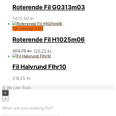
Roterende Fil G0313m03
1.672,50
kr.
På Udsalg! 23%
Roterende Fil H1025m06
Den
Den
203,75
kr.
156,25
kr.
oprindelige
aktuelle
pris
pris
Fil Halvrund Flhr10
var:
er:
203,75 kr..
156,25 kr..
216,25
kr.
© We Like Tools
×
×
What are you looking for?