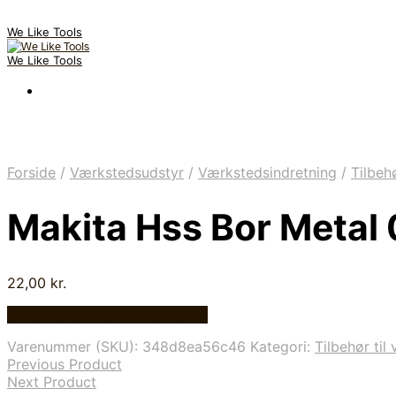
We Like Tools
We Like Tools
Forside
/
Værkstedsudstyr
/
Værkstedsindretning
/
Tilbeh
Makita Hss Bor Meta
22,00
kr.
Bedste pris hos Homeshop.dk
Varenummer (SKU):
348d8ea56c46
Kategori:
Tilbehør til
Previous Product
Next Product