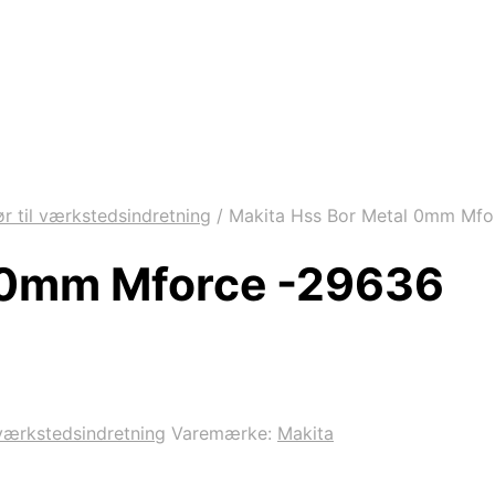
ør til værkstedsindretning
/
Makita Hss Bor Metal 0mm Mfo
l 0mm Mforce -29636
 værkstedsindretning
Varemærke:
Makita